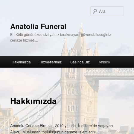
Birincil
içeriğe
Ara
geç
Anatolia Funeral
En Kötü gününüzde sizi yalnız bırakmayan, güvenebileceğiniz
cenaze hizmeti…
Ana
Hakkımızda
Hizmetlerimiz
Basında Biz
İletişim
menü
Yazı
dolaşımı
Hakkımızda
Anadolu Cenaze Firması, 2010 yılında, İngiltere’de yaşayan
Alevi, Müslüman topluluğunun cenaze işlemlerini